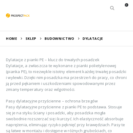
0
HOME
SKLEP
BUDOWNICTWO
DYLATACJE
Dylatacje z pianki PE – klucz do trwałych posadzek
Dylatacje, a zwłaszcza te wykonane z pianki polietylenowej
(pianka PE), to niezwykle istotny element każdej trwałej posadzki
i wylewki. Dzięki nim posadzka ma przestrzeń do pracy, co chroni
ją przed pękaniem i uszkodzeniami spowodowanymi przez
zmiany temperatury oraz wilgotności.
Pasy dylatacyjne przyścienne – ochrona brzegów
Pasy dylatacyjne przyścienne z pianki PE to podstawa. Stosuje
się je na styku ściany i posadzki, aby posadzka mogła
swobodnie rozszerzać się i kurczyć. Ich elastyczność absorbuje
naprężenia, eliminując ryzyko pęknięć przy krawędziach. Pasy te
są łatwe w montażu i dostępne w różnych grubościach, co