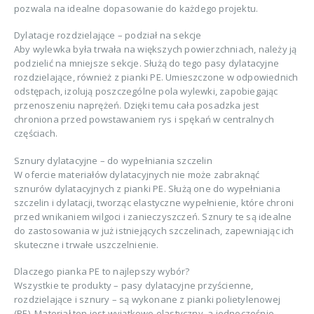
pozwala na idealne dopasowanie do każdego projektu.
Dylatacje rozdzielające – podział na sekcje
Aby wylewka była trwała na większych powierzchniach, należy ją
podzielić na mniejsze sekcje. Służą do tego pasy dylatacyjne
rozdzielające, również z pianki PE. Umieszczone w odpowiednich
odstępach, izolują poszczególne pola wylewki, zapobiegając
przenoszeniu naprężeń. Dzięki temu cała posadzka jest
chroniona przed powstawaniem rys i spękań w centralnych
częściach.
Sznury dylatacyjne – do wypełniania szczelin
W ofercie materiałów dylatacyjnych nie może zabraknąć
sznurów dylatacyjnych z pianki PE. Służą one do wypełniania
szczelin i dylatacji, tworząc elastyczne wypełnienie, które chroni
przed wnikaniem wilgoci i zanieczyszczeń. Sznury te są idealne
do zastosowania w już istniejących szczelinach, zapewniając ich
skuteczne i trwałe uszczelnienie.
Dlaczego pianka PE to najlepszy wybór?
Wszystkie te produkty – pasy dylatacyjne przyścienne,
rozdzielające i sznury – są wykonane z pianki polietylenowej
(PE). Materiał ten jest wyjątkowo elastyczny, a jednocześnie