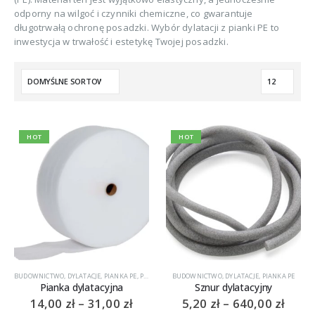
odporny na wilgoć i czynniki chemiczne, co gwarantuje
długotrwałą ochronę posadzki. Wybór dylatacji z pianki PE to
inwestycja w trwałość i estetykę Twojej posadzki.
HOT
HOT
BUDOWNICTWO
,
DYLATACJE
,
PIANKA PE
,
PIANKA PE ROLKI
BUDOWNICTWO
,
DYLATACJE
,
PIANKA PE
Pianka dylatacyjna
Sznur dylatacyjny
Zakres
Zakr
14,00
zł
–
31,00
zł
5,20
zł
–
640,00
zł
cen:
cen: