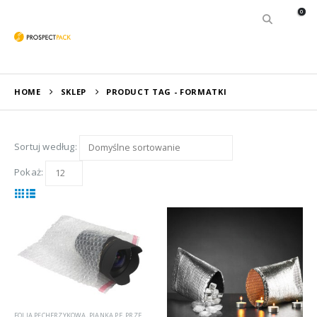
0
HOME
SKLEP
PRODUCT TAG -
FORMATKI
Sortuj według:
Pokaż:
FOLIA PĘCHERZYKOWA
,
PIANKA PE
,
PRZEMYSŁ