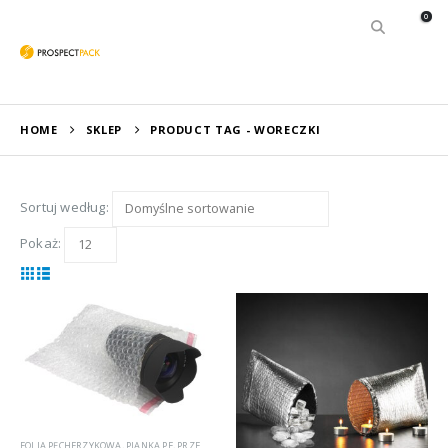
0
HOME
SKLEP
PRODUCT TAG -
WORECZKI
Sortuj według:
Pokaż:
FOLIA PĘCHERZYKOWA
,
PIANKA PE
,
PRZEMYSŁ