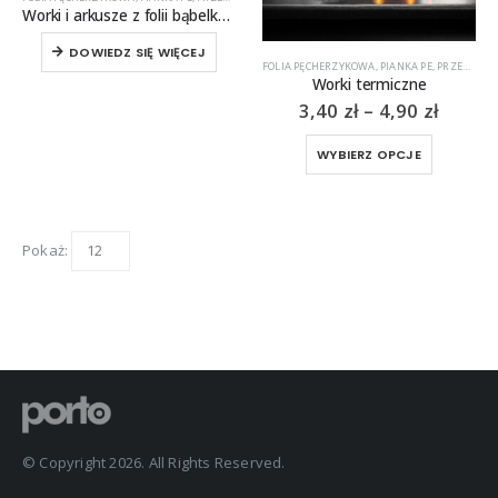
Worki i arkusze z folii bąbelkowej i pianki PE
DOWIEDZ SIĘ WIĘCEJ
FOLIA PĘCHERZYKOWA
,
PIANKA PE
,
PRZEMYSŁ
Worki termiczne
Zakre
3,40
zł
–
4,90
zł
cen:
od
Ten
WYBIERZ OPCJE
3,40 z
produkt
do
ma
4,90 z
wiele
wariantó
Pokaż:
Opcje
można
wybrać
na
stronie
produktu
© Copyright 2026. All Rights Reserved.