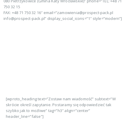
080 Pietrzykowice (Gmina Katy Wrocławskie)” phone=”TEL: +48 71
750 32 15
FAX: +48 71 750 32 16″ email=”
zamowienia@prospect-pack.pl
info@prospect-pack.pl
” display_social_icons=”1″ style=”modern”]
[wproto_heading text=”Zostaw nam wiadomość” subtext=”W
skrócie określ zapytanie. Postaramy się odpowiedzieć tak
szybko jak to możliwe” tag=”h3″ align=”center”
header_line=”false”]