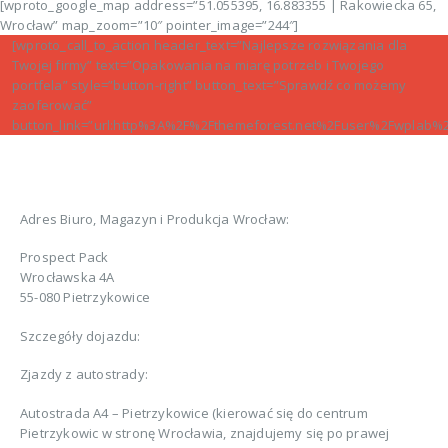
[wproto_google_map address=”51.055395, 16.883355 | Rakowiecka 65,
Wrocław” map_zoom=”10″ pointer_image=”244″]
[wproto_call_to_action header_text=”Najlepsze rozwiązania dla
Twojej firmy” text=”Opakowania na miarę potrzeb i Twojego
portfela” style=”button-right” button_text=”Sprawdź co możemy
zaoferować”
button_link=”url:http%3A%2F%2Fthemeforest.net%2Fuser%2Fwplab%2
Adres Biuro, Magazyn i Produkcja Wrocław:
Prospect Pack
Wrocławska 4A
55-080 Pietrzykowice
Szczegóły dojazdu:
Zjazdy z autostrady:
Autostrada A4 – Pietrzykowice (kierować się do centrum
Pietrzykowic w stronę Wrocławia, znajdujemy się po prawej