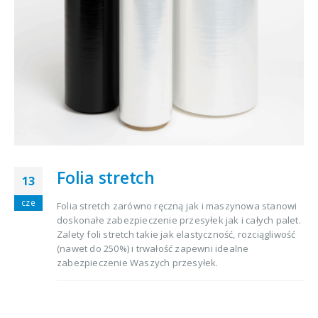
Folia stretch
13
cze
Folia stretch zarówno ręczną jak i maszynowa stanowi
doskonałe zabezpieczenie przesyłek jak i całych palet.
Zalety foli stretch takie jak elastyczność, rozciągliwość
(nawet do 250%) i trwałość zapewni idealne
zabezpieczenie Waszych przesyłek.