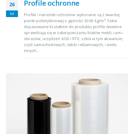
Profile ochronne
26
lut
Profile i narożniki ochronne wykonane są z twardej
pianki polietylenowej o gęstości 30-65 kg/m³. Takie
dopasowane kształtem do produktu profile świetnie
sprawdzają się w zabezpieczaniu blatów mebli, ram i
obrazów, urządzeń AGD i RTV, szkła w tym akwarium,
szyb samochodowych, tablic reklamowych, i wielu
innych...