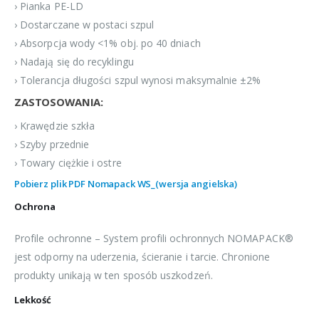
› Pianka PE-LD
› Dostarczane w postaci szpul
› Absorpcja wody <1% obj. po 40 dniach
› Nadają się do recyklingu
› Tolerancja długości szpul wynosi maksymalnie ±2%
ZASTOSOWANIA:
› Krawędzie szkła
› Szyby przednie
› Towary ciężkie i ostre
Pobierz plik PDF Nomapack WS_(wersja angielska)
Ochrona
Profile ochronne – System profili ochronnych NOMAPACK®
jest odporny na uderzenia, ścieranie i tarcie. Chronione
produkty unikają w ten sposób uszkodzeń.
Lekkość