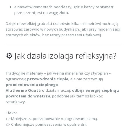
a nawet w remontach poddaszy, gdzie każdy centymetr
przestrzeni jest na wagę złota.
Dzięki niewielkiej grubości (zaledwie kilka milimetrów) można ją
stosować zarówno w nowych budynkach, jak i przy modernizacji
starszych obiektów, bez utraty przestrzeni użytkowej.
⚙️ Jak działa izolacja refleksyjna?
Tradycyjne materiały – jak wełna mineralna czy styropian –
ograniczają
przewodzenie ciepła
, ale nie zatrzymują
promieniowania cieplnego
.
Aluthermo Quattro
działa inaczej:
odbija energię cieplną z
powrotem do wnętrza
, podobnie jak termos lub koc
ratunkowy.
Efekt?
👉 Mniejsze zapotrzebowanie na ogrzewanie zimą.
👉 Chłodniejsze pomieszczenia w upalne dni.