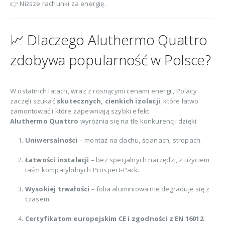
👉 Niższe rachunki za energię.
📈 Dlaczego Aluthermo Quattro
zdobywa popularność w Polsce?
W ostatnich latach, wraz z rosnącymi cenami energii, Polacy
zaczęli szukać
skutecznych, cienkich izolacji
, które łatwo
zamontować i które zapewniają szybki efekt.
Aluthermo Quattro
wyróżnia się na tle konkurencji dzięki:
Uniwersalności
– montaż na dachu, ścianach, stropach.
Łatwości instalacji
– bez specjalnych narzędzi, z użyciem
taśm kompatybilnych Prospect-Pack.
Wysokiej trwałości
– folia aluminiowa nie degraduje się z
czasem.
Certyfikatom europejskim CE i zgodności z EN 16012
.