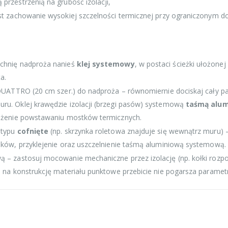
przestrzenią na grubość izolacji,
st zachowanie wysokiej szczelności termicznej przy ograniczonym do
zchnię nadproża nanieś
klej systemowy
, w postaci ścieżki ułożone
a.
 QUATTRO (20 cm szer.) do nadproża – równomiernie dociskaj cały pas
ru. Oklej krawędzie izolacji (brzegi pasów) systemową
taśmą alum
ieżenie powstawaniu mostków termicznych.
 typu
cofnięte
(np. skrzynka roletowa znajduje się wewnątrz muru) –
oków, przyklejenie oraz uszczelnienie taśmą aluminiową systemową.
ą – zastosuj mocowanie mechaniczne przez izolację (np. kołki rozp
u na konstrukcję materiału punktowe przebicie nie pogarsza parametr