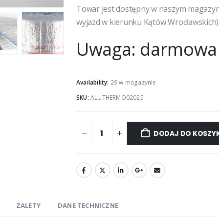
Towar jest dostępny w naszym magazyni
wyjazd w kierunku Kątów Wrocławskich)
Uwaga: darmowa 
Availability:
29 w magazynie
SKU:
ALUTHERMO02025
DODAJ DO KOSZY
ZALETY
DANE TECHNICZNE