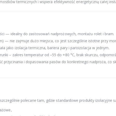
mostków termicznych i wspiera efektywność energetyczną całej instal
ści — idealny do zastosowań nadprożowych, montażu rolet i bram.
m) — nie zajmuje dużo miejsca, co jest szczególnie istotne przy mo
 jako izolacja termiczna, bariera pary i paroizolacja w jednym.
nki – zakres temperatur od –55 do +80 °C, brak skurczu, odpornoś
 przycinania i dopasowania pasów do konkretnego nadproża, co sk
czególnie polecane tam, gdzie standardowe produkty izolacyjne są
rażowe,