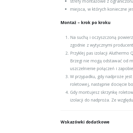
strefy montażowe z ograniczoną 
miejsca, w których konieczne je
Montaż – krok po kroku
Na suchą i oczyszczoną powier
zgodnie z wytycznymi producent
Przyklej pas izolacji Aluthermo
Brzegi nie mogą odstawać od mu
uszczelnienie połączeń i zapob
W przypadku, gdy nadproże jest
roletowej, następnie docięcie b
Gdy montujesz skrzynkę roletow
izolacji do nadproża. Ze względ
Wskazówki dodatkowe