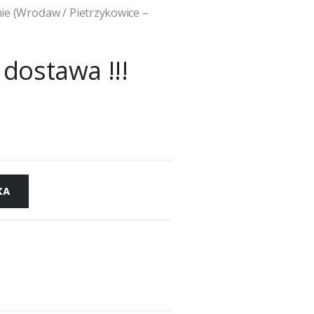
e (Wrocław / Pietrzykowice –
dostawa !!!
KA