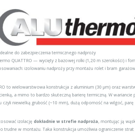
ealne do zabezpieczenia termicznego nadproży
thermo QUATTRO — wycięty z bazowej rolki (1,20 m szerokości) i f
osowaniach: izolowaniu nadproży przy montażu rolet i bram garażo
O to wielowarstwowa konstrukcja z aluminium (30 µm) oraz warstwa
 cienką, a mimo to bardzo skuteczną barierę termiczną. W warianc
 czyli niewielką grubość (~10 mm), dużą odporność na wilgoć, parę 
tosować izolację
dokładnie w strefie nadproża
, montując ją wąs
 albo trudne w montażu. Taka konstrukcja umożliwia ograniczenie stra