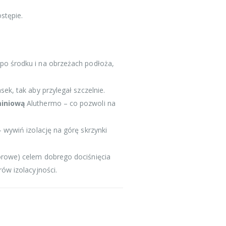
stępie.
j po środku i na obrzeżach podłoża,
ek, tak aby przylegał szczelnie.
iniową
Aluthermo – co pozwoli na
 wywiń izolację na górę skrzynki
orowe) celem dobrego dociśnięcia
ów izolacyjności.