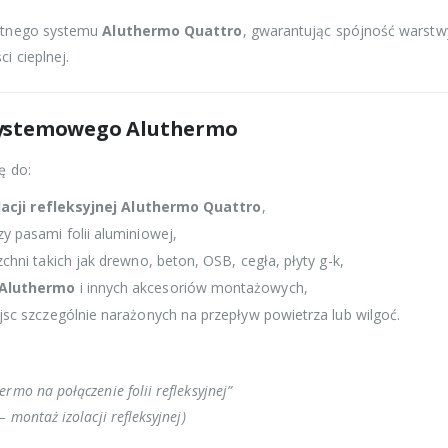
etnego systemu
Aluthermo Quattro
, gwarantując spójność warstwy
 cieplnej.
systemowego Aluthermo
ę do:
lacji refleksyjnej Aluthermo Quattro
,
y pasami folii aluminiowej,
hni takich jak drewno, beton, OSB, cegła, płyty g-k,
 Aluthermo
i innych akcesoriów montażowych,
sc szczególnie narażonych na przepływ powietrza lub wilgoć.
rmo na połączenie folii refleksyjnej”
 montaż izolacji refleksyjnej)