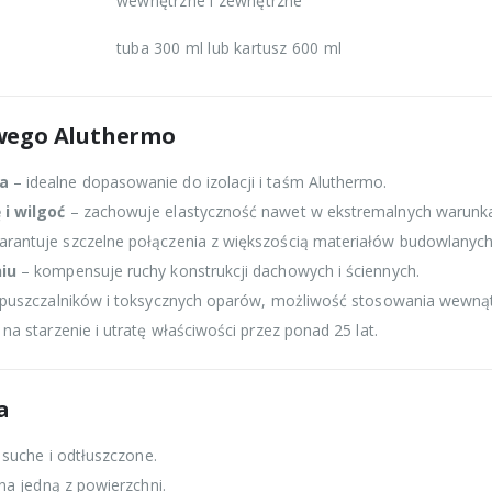
wewnętrzne i zewnętrzne
tuba 300 ml lub kartusz 600 ml
owego Aluthermo
a
– idealne dopasowanie do izolacji i taśm Aluthermo.
i wilgoć
– zachowuje elastyczność nawet w ekstremalnych warunk
rantuje szczelne połączenia z większością materiałów budowlanych
iu
– kompensuje ruchy konstrukcji dachowych i ściennych.
zpuszczalników i toksycznych oparów, możliwość stosowania wewną
a starzenie i utratę właściwości przez ponad 25 lat.
a
suche i odtłuszczone.
na jedną z powierzchni.