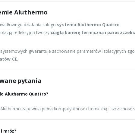
emie Aluthermo
rawidłowego działania całego
systemu Aluthermo Quattro
.
olacją refleksyjną tworzy
ciągłą barierę termiczną i paroszczeln
w systemowych gwarantuje zachowanie parametrów izolacyjnych zg
katów CE
.
awane pytania
 do Aluthermo Quattro?
y Aluthermo zapewnia pełną kompatybilność chemiczną i szczelność 
 i mróz?