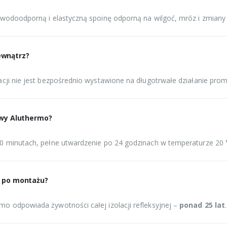
 wodoodporną i elastyczną spoinę odporną na wilgoć, mróz i zmiany
ewnątrz?
cji nie jest bezpośrednio wystawione na długotrwałe działanie prom
mowy Aluthermo?
0 minutach, pełne utwardzenie po 24 godzinach w temperaturze 20 
ć po montażu?
o odpowiada żywotności całej izolacji refleksyjnej –
ponad 25 lat
.