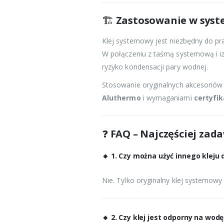
🏗️
Zastosowanie w syst
Klej systemowy jest niezbędny do p
W połączeniu z taśmą systemową i iz
ryzyko kondensacji pary wodnej.
Stosowanie oryginalnych akcesorió
Aluthermo
i wymaganiami
certyfi
❓
FAQ – Najczęściej zad
🔸
1. Czy można użyć innego kleju
Nie. Tylko oryginalny klej systemow
🔸
2. Czy klej jest odporny na wodę