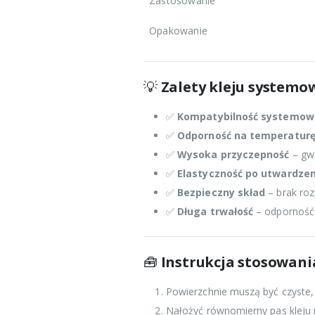
Zastosowanie
Opakowanie
💡
Zalety kleju system
✅
Kompatybilność systemow
✅
Odporność na temperaturę 
✅
Wysoka przyczepność
– gwa
✅
Elastyczność po utwardzen
✅
Bezpieczny skład
– brak ro
✅
Długa trwałość
– odporność n
🧰
Instrukcja stosowani
Powierzchnie muszą być czyste, 
Nałożyć równomierny pas kleju 