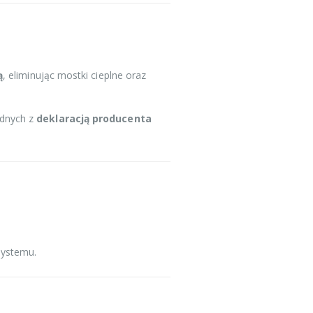
ą
, eliminując mostki cieplne oraz
odnych z
deklaracją producenta
systemu.