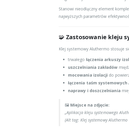
Stanowi nieodłączny element kompl
najwyższych parametrów efektywności
🧩
Zastosowanie kleju 
Klej systemowy Aluthermo stosuje si
trwałego
łączenia arkuszy izo
uszczelniania zakładów
międz
mocowania izolacji
do powierzc
łączenia taśm systemowych
naprawy i doszczelniania
miej
🖼️
Miejsce na zdjęcie:
„Aplikacja kleju systemowego Aluthe
(Alt tag: Klej systemowy Aluthermo –