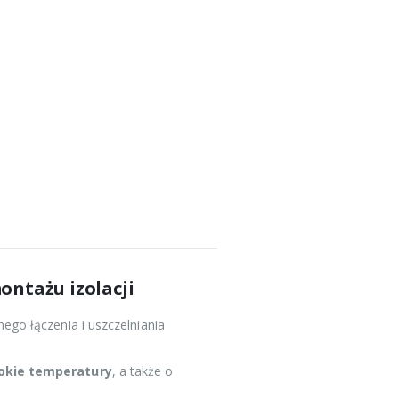
ntażu izolacji
ego łączenia i uszczelniania
sokie temperatury
, a także o