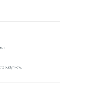
ach.
.
trz budynków.