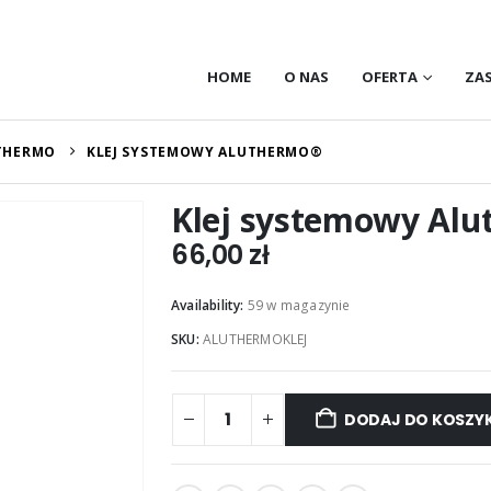
HOME
O NAS
OFERTA
ZA
THERMO
KLEJ SYSTEMOWY ALUTHERMO®
Klej systemowy Al
66,00
zł
Availability:
59 w magazynie
SKU:
ALUTHERMOKLEJ
DODAJ DO KOSZY