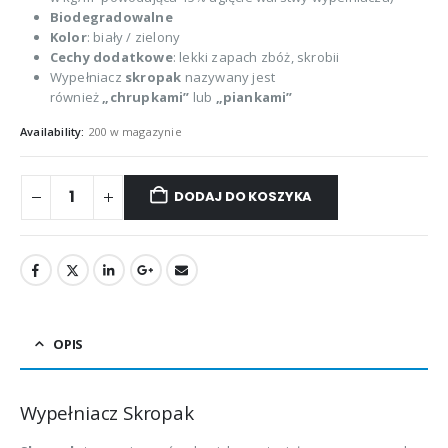
Biodegradowalne
Kolor
: biały / zielony
Cechy dodatkowe
: lekki zapach zbóż, skrobii
Wypełniacz
skropak
nazywany jest
również
„chrupkami”
lub
„piankami”
Availability:
200 w magazynie
DODAJ DO KOSZYKA
OPIS
Wypełniacz Skropak