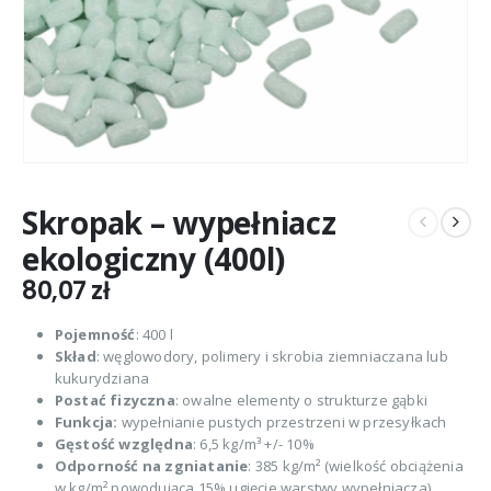
Skropak – wypełniacz
ekologiczny (400l)
80,07
zł
Pojemność
: 400 l
Skład
: węglowodory, polimery i skrobia ziemniaczana lub
kukurydziana
Postać fizyczna
: owalne elementy o strukturze gąbki
Funkcja:
wypełnianie pustych przestrzeni w przesyłkach
Gęstość względna
: 6,5 kg/m³ +/- 10%
Odporność na zgniatanie
: 385 kg/m² (wielkość obciążenia
w kg/m² powodująca 15% ugięcie warstwy wypełniacza)