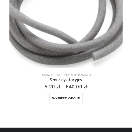
BUDOWNICTWO
,
DYLATACJE
,
PIANKA PE
Sznur dylatacyjny
Zakres
5,20
zł
–
640,00
zł
cen:
Ten produkt ma wiele wariantów. Opcje można wybrać na stronie produktu
od
WYBIERZ OPCJE
5,20 zł
do
640,00 zł