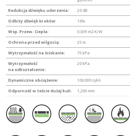
Redukcja dźwięku uderzenia:
20 dB
Odbity dźwięk kroków:
16%
Wsp. Przew. Ciepła:
0,039 m2 K/W
Ochrona przed wilgocią:
25 m
Wytrzymałość na ściskanie:
75 kPa
Wytrzymałość
20 kPa
na odkształcenie:
Dynamiczne obciążenie:
100.000 cykli
Odporność w teście dużej kuli:
1,200 mm